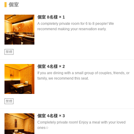
個室
個室
8名様
× 1
A completely private room for 6 to 8 people! We
recommend making your reservation early.
禁煙
個室
4名様
× 2
If you are dining with a small group of couples, friends, or
family, we recommend this seat.
禁煙
個室
4名様
× 3
Completely private room! Enjoy a meal with your loved
ones☆