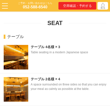
ご予約・お問い合わせはこちら
空席確認・予約する
052-588-6540
送る
SEAT
テーブル
テーブル
4名様
× 3
Table seating in a modern Japanese space
テーブル
2名様
× 4
A space surrounded on three sides so that you can enjoy
your meal as calmly as possible at the table.