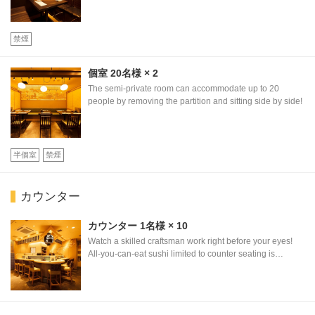
禁煙
個室
20名様
× 2
The semi-private room can accommodate up to 20
people by removing the partition and sitting side by side!
この店舗情報をシェアする
半個室
禁煙
SEAT | 完全個室 江戸前寿司食べ放題 ふらり寿司 名古
屋駅本店
愛知県名古屋市中村区名駅４-24-8 名古屋いちごビル B1F
カウンター
https://sandaimefurari.owst.jp/seats
カウンター
1名様
× 10
Watch a skilled craftsman work right before your eyes!
お店情報をコピー
All-you-can-eat sushi limited to counter seating is
extremely popular!