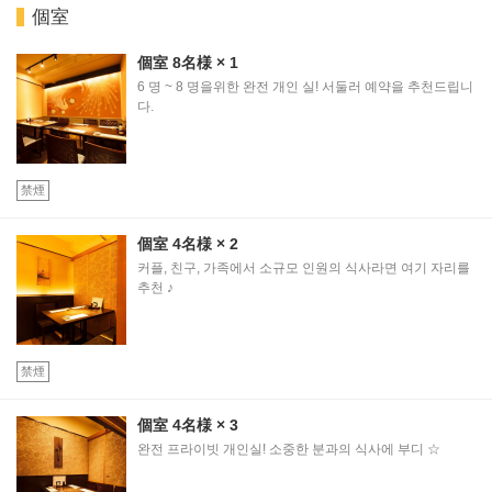
個室
個室
8名様
× 1
6 명 ~ 8 명을위한 완전 개인 실! 서둘러 예약을 추천드립니
다.
禁煙
個室
4名様
× 2
커플, 친구, 가족에서 소규모 인원의 식사라면 여기 자리를
추천 ♪
禁煙
個室
4名様
× 3
완전 프라이빗 개인실! 소중한 분과의 식사에 부디 ☆