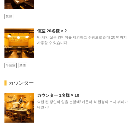
禁煙
個室
20名様
× 2
반 개인 실은 칸막이를 제외하고 수평으로 최대 20 명까지
この店舗情報をシェアする
사용할 수 있습니다!
좌석 | 完全個室 江戸前寿司食べ放題 ふらり寿司 名古
屋駅本店
半個室
禁煙
愛知県名古屋市中村区名駅４-24-8 名古屋いちごビル B1F
https://sandaimefurari.owst.jp/seats
カウンター
お店情報をコピー
カウンター
1名様
× 10
숙련 된 장인의 일을 눈앞에! 카운터 석 한정의 스시 뷔페가
대인기!
閉じる