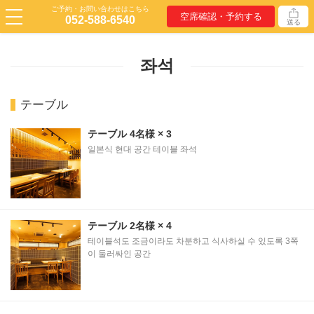
ご予約・お問い合わせはこちら
空席確認・予約する
052-588-6540
送る
좌석
テーブル
テーブル
4名様
× 3
일본식 현대 공간 테이블 좌석
テーブル
2名様
× 4
테이블석도 조금이라도 차분하고 식사하실 수 있도록 3쪽
이 둘러싸인 공간