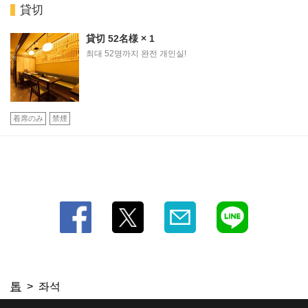
貸切
貸切
52名様
× 1
최대 52명까지 완전 개인실!
着席のみ
禁煙
톱
좌석