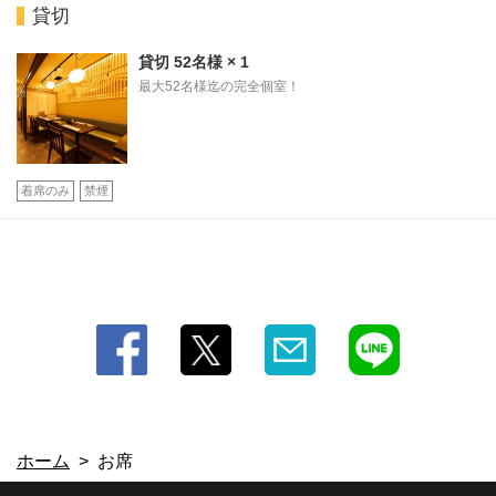
貸切
閉じる
貸切
52名様
× 1
最大52名様迄の完全個室！
着席のみ
禁煙
ホーム
お席