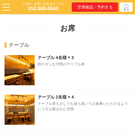
ご予約・お問い合わせはこちら
空席確認・予約する
052-588-6540
送る
お席
テーブル
テーブル
4名様
× 3
和モダンな空間のテーブル席
テーブル
2名様
× 4
テーブル席も少しでも落ち着いてお食事いただけるよう
に３方が囲まれた空間