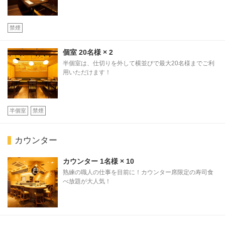
禁煙
個室
20名様
× 2
半個室は、仕切りを外して横並びで最大20名様までご利
用いただけます！
この店舗情報をシェアする
お席 | 完全個室 江戸前寿司食べ放題 ふらり寿司 名古
半個室
禁煙
屋駅本店
愛知県名古屋市中村区名駅４-24-8 名古屋いちごビル B1F
カウンター
https://sandaimefurari.owst.jp/seats
カウンター
1名様
× 10
お店情報をコピー
熟練の職人の仕事を目前に！カウンター席限定の寿司食
べ放題が大人気！