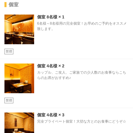
個室
個室
8名様
× 1
6名様～8名様用の完全個室！お早めのご予約をオススメ
致します。
禁煙
個室
4名様
× 2
カップル、ご友人、ご家族での少人数のお食事ならこち
らのお席がおすすめ♪
禁煙
個室
4名様
× 3
完全プライベート個室！大切な方とのお食事にどうぞ☆